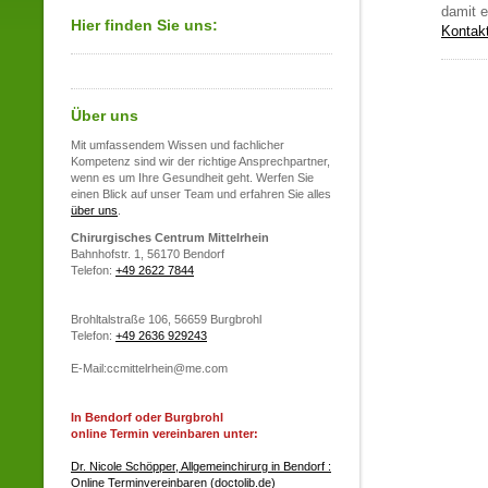
damit e
Hier finden Sie uns:
Kontak
Über uns
Mit umfassendem Wissen und fachlicher
Kompetenz sind wir der richtige Ansprechpartner,
wenn es um Ihre Gesundheit geht. Werfen Sie
einen Blick auf unser Team und erfahren Sie alles
über uns
.
Chirurgisches Centrum Mittelrhein
Bahnhofstr. 1, 56170 Bendorf
Telefon:
+49 2622 7844
Brohltalstraße 106, 56659 Burgbrohl
Telefon:
+49 2636 929243
E-Mail:ccmittelrhein@me.com
In Bendorf oder Burgbrohl
online Termin vereinbaren unter:
Dr. Nicole Schöpper, Allgemeinchirurg in Bendorf :
Online Terminvereinbaren (doctolib.de)