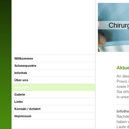
Chirur
Willkommen
Schwerpunkte
Aktue
Infothek
An dies
Über uns
Praxis 
sowie N
Aktuelles
Sie erf
Galerie
in unse
Links
Kontakt / Anfahrt
Infoth
Impressum
Nachde
haben 
Laufe d